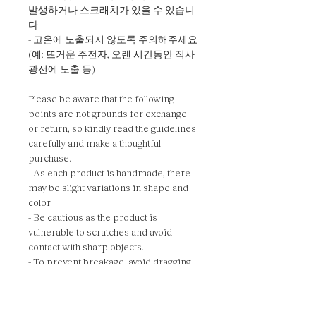
발생하거나 스크래치가 있을 수 있습니
다.
- 고온에 노출되지 않도록 주의해주세요
(예: 뜨거운 주전자, 오랜 시간동안 직사
광선에 노출 등)
Please be aware that the following
points are not grounds for exchange
or return, so kindly read the guidelines
carefully and make a thoughtful
purchase.
- As each product is handmade, there
may be slight variations in shape and
color.
- Be cautious as the product is
vulnerable to scratches and avoid
contact with sharp objects.
- To prevent breakage, avoid dragging
or dropping the product on the floor.
- Due to the characteristics of
handmade craftsmanship, bubbles or